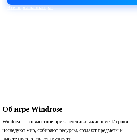
Все игры на masspas
60–90 сек
Москва
Автоактивация
Пинг 5–30 мс
1 Тбит/с
24/7
DDoS-защита
Поддержка
Об игре Windrose
Windrose — совместное приключение-выживание. Игроки
исследуют мир, собирают ресурсы, создают предметы и
вместе преодолевают трудности.