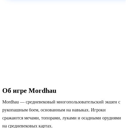
60–90 сек
Москва
Автоактивация
Пинг 5–30 мс
1 Тбит/с
24/7
DDoS-защита
Поддержка
Об игре Mordhau
Mordhau — средневековый многопользовательский экшен с
рукопашным боем, основанным на навыках. Игроки
сражаются мечами, топорами, луками и осадными орудиями
на средневековых картах.