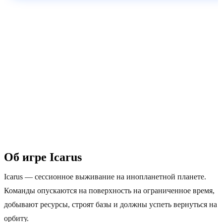
60–90 сек
Москва
Автоактивация
Пинг 5–30 мс
1 Тбит/с
24/7
DDoS-защита
Поддержка
Об игре Icarus
Icarus — сессионное выживание на инопланетной планете.
Команды опускаются на поверхность на ограниченное время,
добывают ресурсы, строят базы и должны успеть вернуться на
орбиту.