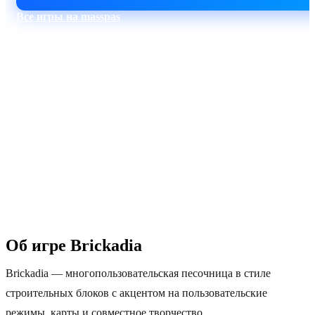
Все игры на masspas
60–90 сек
Москва
Автоактивация
Пинг 5–30 мс
1 Тбит/с
24/7
DDoS-защита
Поддержка
Об игре Brickadia
Brickadia — многопользовательская песочница в стиле
строительных блоков с акцентом на пользовательские
режимы, карты и совместное творчество.