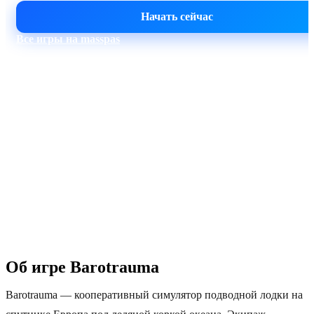
Начать сейчас
Все игры на masspas
60–90 сек
Москва
Автоактивация
Пинг 5–30 мс
1 Тбит/с
24/7
DDoS-защита
Поддержка
Об игре Barotrauma
Barotrauma — кооперативный симулятор подводной лодки на