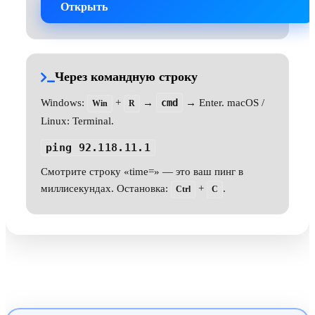
Открыть
Через командную строку
Windows:
+
→
cmd
→ Enter. macOS /
Win
R
Linux: Terminal.
ping 92.118.11.1
Смотрите строку «time=» — это ваш пинг в
миллисекундах. Остановка:
+
.
Ctrl
C